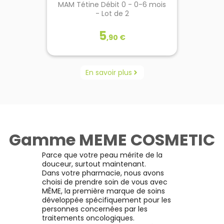
MAM Tétine Débit 0 - 0-6 mois
MAM B
rapide x2
- Lot de 2
5
,
90
€
MAM
En savoir plus
MAM B
rapide x2
MAM Tétine Débit 0 - 0-6 mois
- Lot de 2
ide sont
Cette
s plus
Gamme MEME COSMETIC
MA
Lot de 2 tétines 0-6 mois Débit
n lait
transpo
0 (très lent)
de lait
Parce que votre peau mérite de la
de vot
douceur, surtout maintenant.
lieu
Dans votre pharmacie, nous avons
peut c
Voir le produit
choisi de prendre soin de vous avec
poudr
MÊME, la première marque de soins
pour la
développée spécifiquement pour les
personnes concernées par les
r
Ajouter au panier
traitements oncologiques.