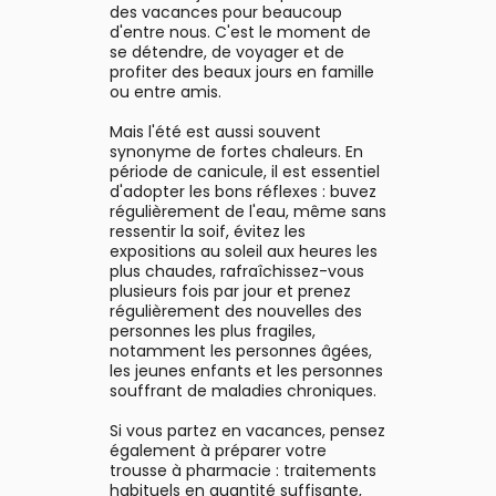
que soin
r
Ajouter au panier
des vacances pour beaucoup
r et
d'entre nous. C'est le moment de
ie en
se détendre, de voyager et de
cheveux,
profiter des beaux jours en famille
us secs,
ou entre amis.
âce à sa
uile de
Mais l'été est aussi souvent
gétales,
synonyme de fortes chaleurs. En
ve vos
période de canicule, il est essentiel
ectant
d'adopter les bons réflexes : buvez
us qu’un
régulièrement de l'eau, même sans
st un
ressentir la soif, évitez les
t et
expositions au soleil aux heures les
eveux !
plus chaudes, rafraîchissez-vous
rés et
plusieurs fois par jour et prenez
ont plus
régulièrement des nouvelles des
personnes les plus fragiles,
notamment les personnes âgées,
les jeunes enfants et les personnes
souffrant de maladies chroniques.
Si vous partez en vacances, pensez
également à préparer votre
trousse à pharmacie : traitements
habituels en quantité suffisante,