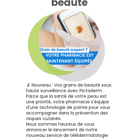
beauté
ydants, ce baume à lèvres
seul traitement assure une
protège et apaise
activité répulsive (anti-
ablement les lèvres sèches.
gorgement) contre le
Sa texture fond
phlébotome Phlebotomus
Voir le produit
Voir le produit
nstantanément sans effet
perniciosus pendant trois
gras et laisse les lèvres
semaines et contre le
hydratées. Son parfum
moustique Aedes aegypti de 7
'orange douce légèrement
jours jusqu’à 14 jours après le
Ajouter au panier
Ajouter au panier
Voir la promotion
nillé parfume subtilement
traitement.
s lèvres pour une protection
out au long de la journée.
🔬 Nouveau : Vos grains de beauté sous
haute surveillance avec Pictaderm
Parce que la santé de votre peau est
une priorité, votre pharmacie s'équipe
d'une technologie de pointe pour vous
accompagner dans la prévention des
risques cutanés.
Nous sommes heureux de vous
annoncer le lancement de notre
nouveau service de télédermatologie