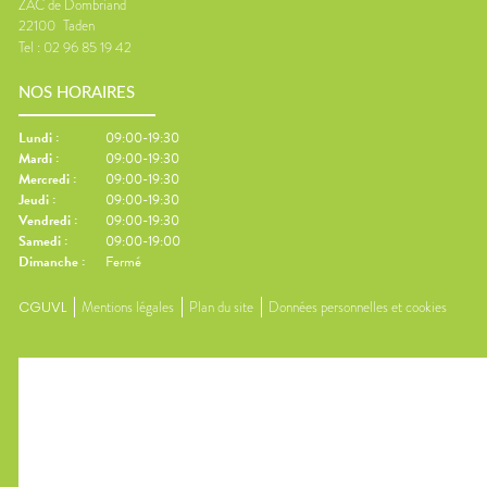
ZAC de Dombriand
22100
Taden
Tel :
02 96 85 19 42
NOS HORAIRES
Lundi
:
09:00-19:30
Mardi
:
09:00-19:30
Mercredi
:
09:00-19:30
Jeudi
:
09:00-19:30
Vendredi
:
09:00-19:30
Samedi
:
09:00-19:00
Dimanche
:
Fermé
CGUVL
Mentions légales
Plan du site
Données personnelles et cookies