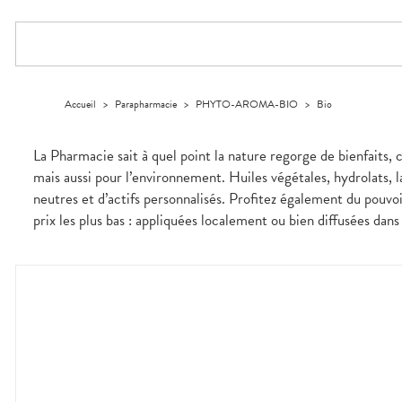
GAMMES
VIDÉOS DE
Etendre
SCAN
Aliments
DISPOSITIFS
D’ORDONNANCE
Orthopédie
Vétérinaire
VISAGE-
INFORMATIONS
Etendre
MÉDICAUX
Compléments
CORPS-
UTILES
Trousse à
alimentaires
CHEVEUX
VOTRE
pharmacie
PHARMACIES
APPLICATION
Dispositifs
Cheveux
DE GARDE
DE SANTÉ
médicaux
Corps
Accueil
>
Parapharmacie
>
PHYTO-AROMA-BIO
>
Bio
Homme
Solaire
La Pharmacie sait à quel point la nature regorge de bienfaits,
Visage
mais aussi pour l’environnement. Huiles végétales, hydrolats,
neutres et d’actifs personnalisés. Profitez également du pouvoi
prix les plus bas : appliquées localement ou bien diffusées dans