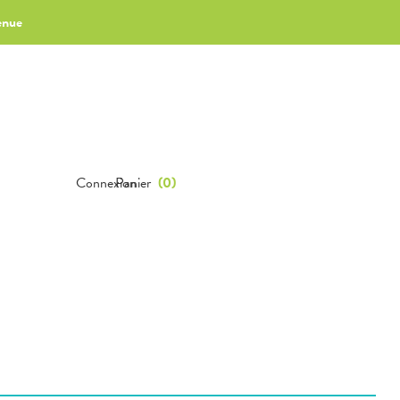
enue
Connexion
Panier
(
0
)