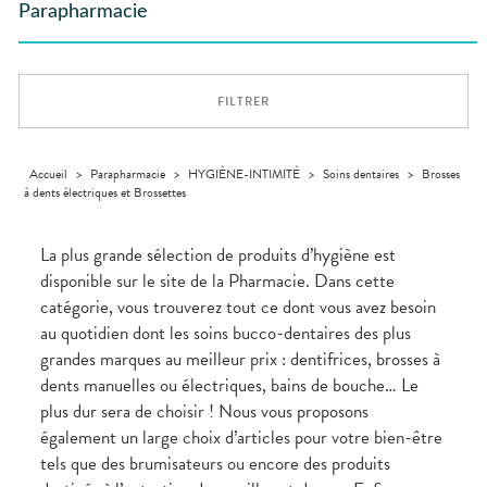
GAMMES
VIDÉOS DE
Etendre
SCAN
Parapharmacie
Aliments
DISPOSITIFS
D’ORDONNANCE
Orthopédie
Vétérinaire
VISAGE-
INFORMATIONS
Etendre
MÉDICAUX
Compléments
CORPS-
UTILES
Trousse à
alimentaires
CHEVEUX
VOTRE
pharmacie
PHARMACIES
APPLICATION
Dispositifs
Cheveux
DE GARDE
DE SANTÉ
FILTRER
médicaux
Corps
Homme
Solaire
Accueil
>
Parapharmacie
>
HYGIÈNE-INTIMITÉ
>
Soins dentaires
>
Brosses
à dents électriques et Brossettes
Visage
La plus grande sélection de produits d’hygiène est
disponible sur le site de la Pharmacie. Dans cette
catégorie, vous trouverez tout ce dont vous avez besoin
au quotidien dont les soins bucco-dentaires des plus
grandes marques au meilleur prix : dentifrices, brosses à
dents manuelles ou électriques, bains de bouche… Le
plus dur sera de choisir ! Nous vous proposons
également un large choix d’articles pour votre bien-être
tels que des brumisateurs ou encore des produits