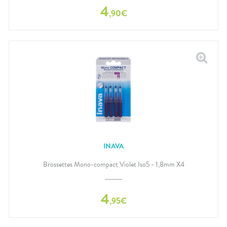
4
,
90
€
INAVA
Brossettes Mono-compact Violet Iso5 - 1,8mm X4
4
,
95
€