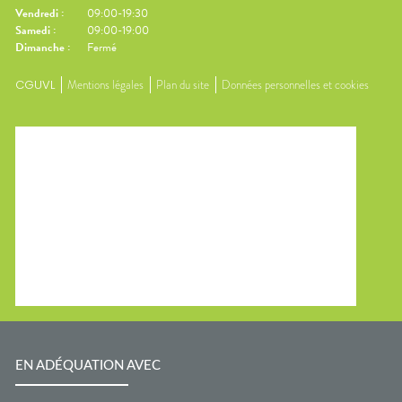
Vendredi
:
09:00-19:30
Samedi
:
09:00-19:00
Dimanche
:
Fermé
CGUVL
Mentions légales
Plan du site
Données personnelles et cookies
EN ADÉQUATION AVEC