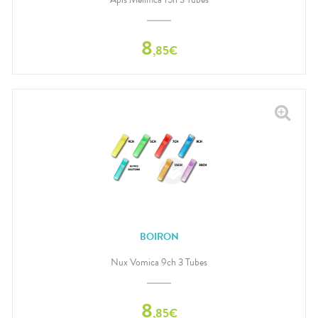
8
,
85
€
BOIRON
Nux Vomica 9ch 3 Tubes
8
,
85
€