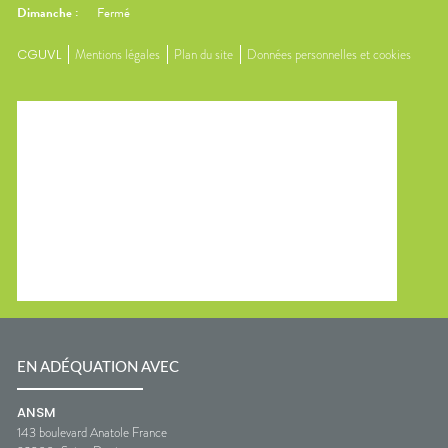
Dimanche
:
Fermé
CGUVL
Mentions légales
Plan du site
Données personnelles et cookies
EN ADÉQUATION AVEC
ANSM
143 boulevard Anatole France