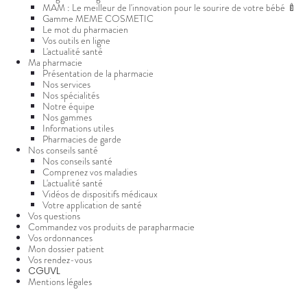
GAMMES
VIDÉOS DE
Etendre
SCAN
MAM : Le meilleur de l'innovation pour le sourire de votre bébé 🍼
Aliments
DISPOSITIFS
D’ORDONNANCE
Orthopédie
Vétérinaire
VISAGE-
Gamme MEME COSMETIC
INFORMATIONS
Etendre
MÉDICAUX
Compléments
CORPS-
UTILES
Le mot du pharmacien
Trousse à
alimentaires
CHEVEUX
Vos outils en ligne
VOTRE
pharmacie
PHARMACIES
APPLICATION
L'actualité santé
Dispositifs
Cheveux
DE GARDE
DE SANTÉ
Ma pharmacie
médicaux
Présentation de la pharmacie
Corps
Nos services
Homme
Nos spécialités
Notre équipe
Solaire
Nos gammes
Visage
Informations utiles
Pharmacies de garde
Nos conseils santé
Nos conseils santé
Comprenez vos maladies
L'actualité santé
Vidéos de dispositifs médicaux
Votre application de santé
Vos questions
Commandez vos produits de parapharmacie
Vos ordonnances
Mon dossier patient
Vos rendez-vous
CGUVL
Mentions légales