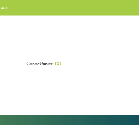
enue
Connexion
Panier
(
0
)