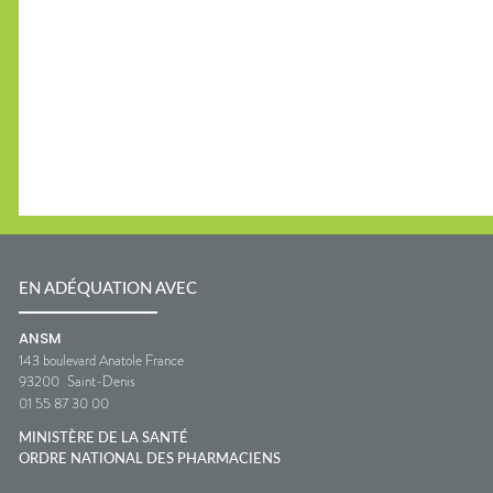
EN ADÉQUATION AVEC
ANSM
143 boulevard Anatole France
93200
Saint-Denis
01 55 87 30 00
MINISTÈRE DE LA SANTÉ
ORDRE NATIONAL DES PHARMACIENS