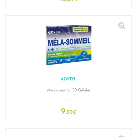
ALVITYL
Méla-sommeil 30 Gélules
9
,
90
€