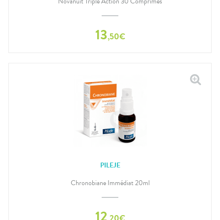
Novanuit Triple Action 30 Comprimés
13
,
50
€
PILEJE
Chronobiane Immédiat 20ml
12
,
20
€