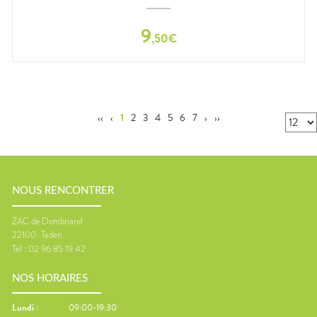
9
,
50
€
‹‹
‹
1
2
3
4
5
6
7
›
››
NOUS RENCONTRER
ZAC de Dombriand
22100
Taden
Tel :
02 96 85 19 42
NOS HORAIRES
Lundi
:
09:00-19:30