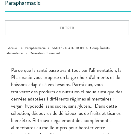
GAMMES
VIDÉOS DE
Etendre
SCAN
Parapharmacie
Aliments
DISPOSITIFS
D’ORDONNANCE
Orthopédie
Vétérinaire
VISAGE-
INFORMATIONS
Etendre
MÉDICAUX
Compléments
CORPS-
UTILES
Trousse à
alimentaires
CHEVEUX
VOTRE
pharmacie
PHARMACIES
APPLICATION
Dispositifs
Cheveux
DE GARDE
DE SANTÉ
FILTRER
médicaux
Corps
Homme
Solaire
Accueil
>
Parapharmacie
>
SANTÉ- NUTRITION
>
Compléments
alimentaires
>
Relaxation / Sommeil
Visage
Parce que la santé passe avant tout par l’alimentation, la
Pharmacie vous propose un large choix d’aliments et de
boissons adaptés à vos besoins. Parmi eux, vous
trouverez des produits de nutrition clinique ainsi que des
denrées adaptées à différents régimes alimentaires :
vegan, hyposodé, sans sucre, sans gluten... Dans cette
sélection, découvrez de délicieux jus de fruits et tisanes
bien-être. Retrouvez également des compléments
alimentaires au meilleur prix pour booster votre