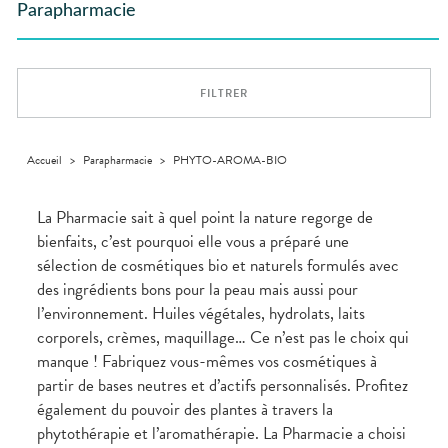
GAMMES
VIDÉOS DE
Etendre
SCAN
Parapharmacie
Aliments
DISPOSITIFS
D’ORDONNANCE
Orthopédie
Vétérinaire
VISAGE-
INFORMATIONS
Etendre
MÉDICAUX
Compléments
CORPS-
UTILES
Trousse à
alimentaires
CHEVEUX
VOTRE
pharmacie
PHARMACIES
APPLICATION
Dispositifs
Cheveux
DE GARDE
DE SANTÉ
FILTRER
médicaux
Corps
Homme
Solaire
Accueil
>
Parapharmacie
>
PHYTO-AROMA-BIO
Visage
La Pharmacie sait à quel point la nature regorge de
bienfaits, c’est pourquoi elle vous a préparé une
sélection de cosmétiques bio et naturels formulés avec
des ingrédients bons pour la peau mais aussi pour
l’environnement. Huiles végétales, hydrolats, laits
corporels, crèmes, maquillage… Ce n’est pas le choix qui
manque ! Fabriquez vous-mêmes vos cosmétiques à
partir de bases neutres et d’actifs personnalisés. Profitez
également du pouvoir des plantes à travers la
phytothérapie et l’aromathérapie. La Pharmacie a choisi