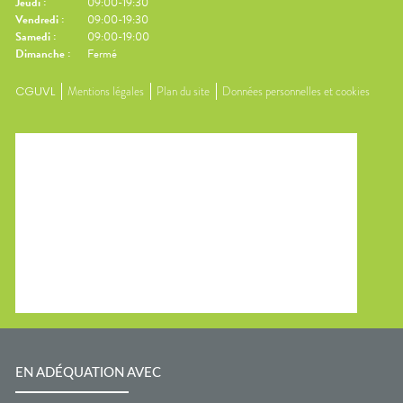
Jeudi
:
09:00-19:30
Vendredi
:
09:00-19:30
Samedi
:
09:00-19:00
Dimanche
:
Fermé
CGUVL
Mentions légales
Plan du site
Données personnelles et cookies
EN ADÉQUATION AVEC