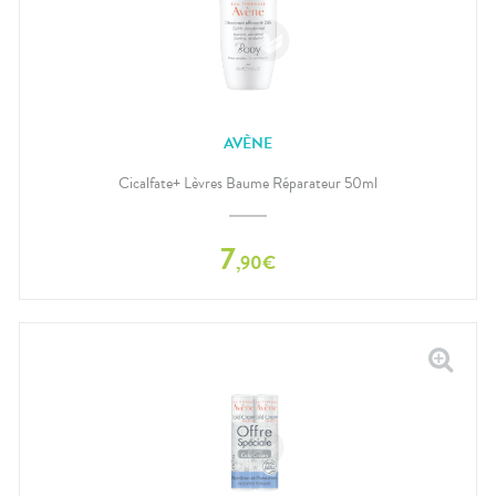
AVÈNE
Cicalfate+ Lèvres Baume Réparateur 50ml
7
,
90
€