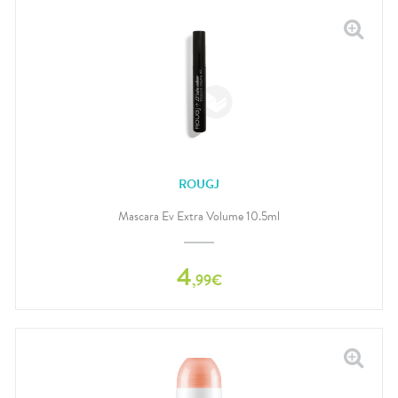
ROUGJ
Mascara Ev Extra Volume 10.5ml
4
,
99
€