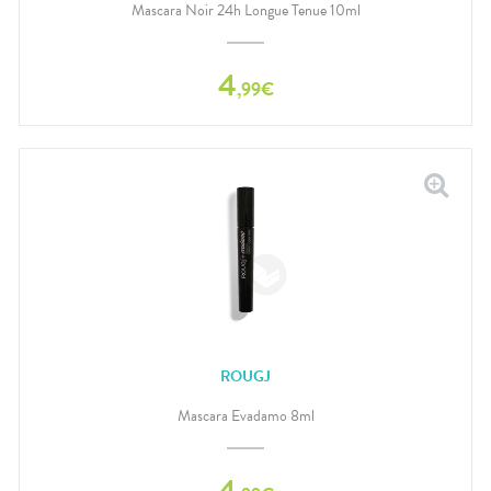
Mascara Noir 24h Longue Tenue 10ml
4
,
99
€
ROUGJ
Mascara Evadamo 8ml
4