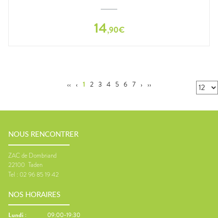
14
,
90
€
‹‹
‹
1
2
3
4
5
6
7
›
››
NOUS RENCONTRER
ZAC de Dombriand
22100
Taden
Tel :
02 96 85 19 42
NOS HORAIRES
Lundi
:
09:00-19:30