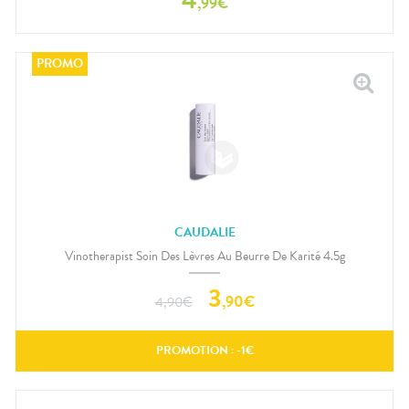
,
99
€
CAUDALIE
Vinotherapist Soin Des Lèvres Au Beurre De Karité 4.5g
3
,
90
€
4,90
€
PROMOTION : -
1
€