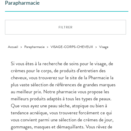
GAMMES
VIDÉOS DE
Etendre
SCAN
Parapharmacie
Aliments
DISPOSITIFS
D’ORDONNANCE
Orthopédie
Vétérinaire
VISAGE-
INFORMATIONS
Etendre
MÉDICAUX
Compléments
CORPS-
UTILES
Trousse à
alimentaires
CHEVEUX
VOTRE
pharmacie
PHARMACIES
APPLICATION
Dispositifs
Cheveux
DE GARDE
DE SANTÉ
FILTRER
médicaux
Corps
Homme
Solaire
Accueil
>
Parapharmacie
>
VISAGE-CORPS-CHEVEUX
>
Visage
Visage
Si vous êtes à la recherche de soins pour le visage, de
crèmes pour le corps, de produits d’entretien des
cheveux, vous trouverez sur le site de la Pharmacie la
plus vaste sélection de références de grandes marques
au meilleur prix. Notre pharmacie vous propose les
meilleurs produits adaptés à tous les types de peaux.
Que vous ayez une peau sèche, atopique ou bien à
tendance acnéique, vous trouverez forcément ce qui
vous convient parmi une sélection de crèmes de jour,
gommages, masques et démaquillants. Vous rêvez de