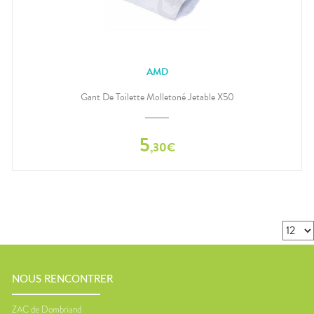
AMD
Gant De Toilette Molletoné Jetable X50
5
,
30
€
NOUS RENCONTRER
ZAC de Dombriand