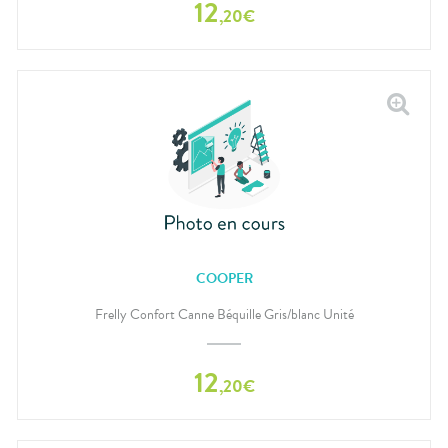
12
,
20
€
COOPER
Frelly Confort Canne Béquille Gris/blanc Unité
12
,
20
€