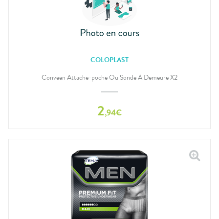
COLOPLAST
Conveen Attache-poche Ou Sonde À Demeure X2
2
,
94
€