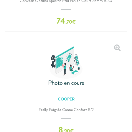
Conveen Optima Specific Etui Pénien Court 25mm B/30
74
,
70
€
COOPER
Frelly Poignée Canne Confort B/2
8
,
90
€