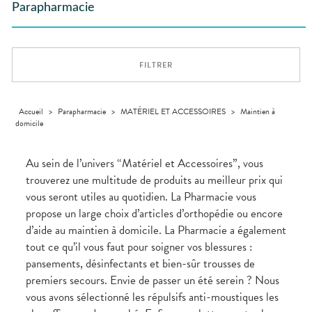
GAMMES
VIDÉOS DE
Etendre
SCAN
Parapharmacie
Aliments
DISPOSITIFS
D’ORDONNANCE
Orthopédie
Vétérinaire
VISAGE-
INFORMATIONS
Etendre
MÉDICAUX
Compléments
CORPS-
UTILES
Trousse à
alimentaires
CHEVEUX
VOTRE
pharmacie
PHARMACIES
APPLICATION
Dispositifs
Cheveux
DE GARDE
DE SANTÉ
FILTRER
médicaux
Corps
Homme
Solaire
Accueil
>
Parapharmacie
>
MATÉRIEL ET ACCESSOIRES
>
Maintien à
domicile
Visage
Au sein de l’univers “Matériel et Accessoires”, vous
trouverez une multitude de produits au meilleur prix qui
vous seront utiles au quotidien. La Pharmacie vous
propose un large choix d’articles d’orthopédie ou encore
d’aide au maintien à domicile. La Pharmacie a également
tout ce qu’il vous faut pour soigner vos blessures :
pansements, désinfectants et bien-sûr trousses de
premiers secours. Envie de passer un été serein ? Nous
vous avons sélectionné les répulsifs anti-moustiques les