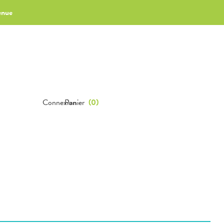
enue
Connexion
Panier
(
0
)