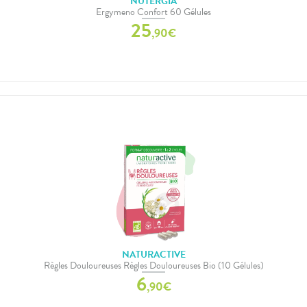
NUTERGIA
Ergymeno Confort 60 Gélules
25
,
90
€
NATURACTIVE
Règles Douloureuses Règles Douloureuses Bio (10 Gélules)
6
,
90
€