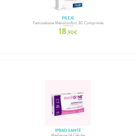
PILEJE
Feminabiane Méno'confort 30 Comprimés
18
,
90
€
IPRAD SANTÉ
Medigyne 14 Gélules