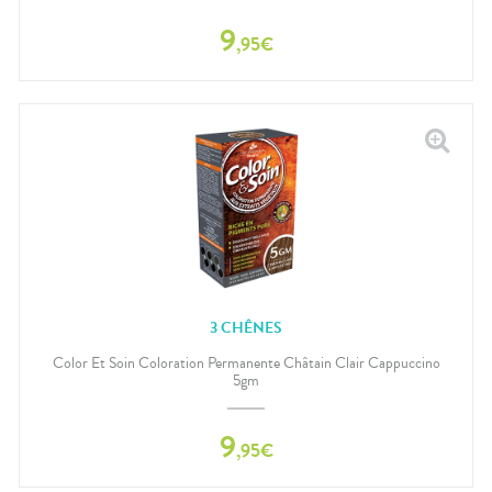
9
,
95
€
3 CHÊNES
Color Et Soin Coloration Permanente Châtain Clair Cappuccino
5gm
9
,
95
€