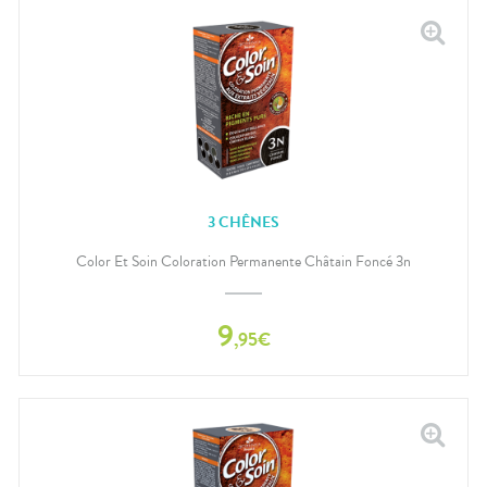
3 CHÊNES
Color Et Soin Coloration Permanente Châtain Foncé 3n
9
,
95
€