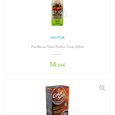
HEI POA
Pur Monoï Tahiti Parfum Tiaré 100ml
14
,
50
€