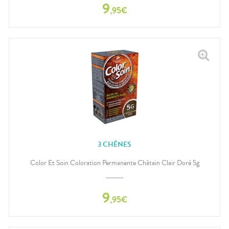
9
,
95
€
3 CHÊNES
Color Et Soin Coloration Permanente Châtain Clair Doré 5g
9
,
95
€