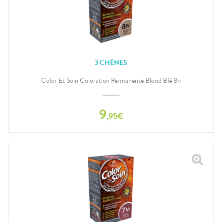
3 CHÊNES
Color Et Soin Coloration Permanente Blond Blé 8n
9
,
95
€