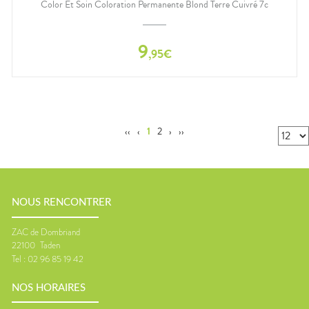
Color Et Soin Coloration Permanente Blond Terre Cuivré 7c
9
,
95
€
‹‹
‹
1
2
›
››
NOUS RENCONTRER
ZAC de Dombriand
22100
Taden
Tel :
02 96 85 19 42
NOS HORAIRES