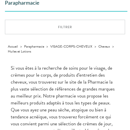
GAMMES
VIDÉOS DE
Etendre
SCAN
Parapharmacie
Aliments
DISPOSITIFS
D’ORDONNANCE
Orthopédie
Vétérinaire
VISAGE-
INFORMATIONS
Etendre
MÉDICAUX
Compléments
CORPS-
UTILES
Trousse à
alimentaires
CHEVEUX
VOTRE
pharmacie
PHARMACIES
APPLICATION
Dispositifs
Cheveux
DE GARDE
DE SANTÉ
FILTRER
médicaux
Corps
Homme
Solaire
Accueil
>
Parapharmacie
>
VISAGE-CORPS-CHEVEUX
>
Cheveux
>
Huiles et Lotions
Visage
Si vous êtes à la recherche de soins pour le visage, de
crèmes pour le corps, de produits d’entretien des
cheveux, vous trouverez sur le site de la Pharmacie la
plus vaste sélection de références de grandes marques
au meilleur prix. Notre pharmacie vous propose les
meilleurs produits adaptés à tous les types de peaux.
Que vous ayez une peau sèche, atopique ou bien à
tendance acnéique, vous trouverez forcément ce qui
vous convient parmi une sélection de crèmes de jour,