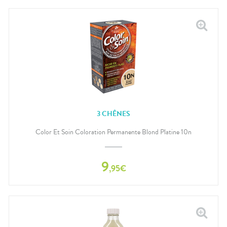
3 CHÊNES
Color Et Soin Coloration Permanente Blond Platine 10n
9
,
95
€