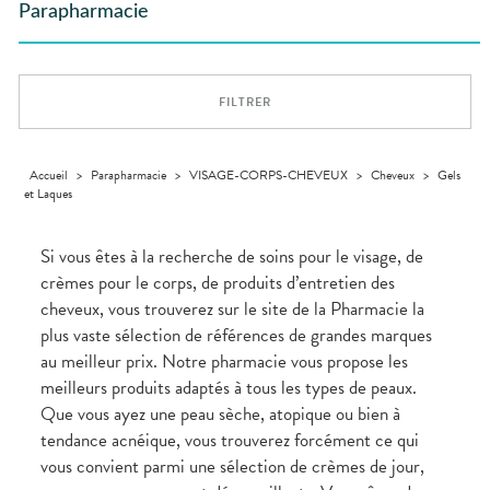
GAMMES
VIDÉOS DE
Etendre
SCAN
Parapharmacie
Aliments
DISPOSITIFS
D’ORDONNANCE
Orthopédie
Vétérinaire
VISAGE-
INFORMATIONS
Etendre
MÉDICAUX
Compléments
CORPS-
UTILES
Trousse à
alimentaires
CHEVEUX
VOTRE
pharmacie
PHARMACIES
APPLICATION
Dispositifs
Cheveux
DE GARDE
DE SANTÉ
FILTRER
médicaux
Corps
Homme
Solaire
Accueil
>
Parapharmacie
>
VISAGE-CORPS-CHEVEUX
>
Cheveux
>
Gels
et Laques
Visage
Si vous êtes à la recherche de soins pour le visage, de
crèmes pour le corps, de produits d’entretien des
cheveux, vous trouverez sur le site de la Pharmacie la
plus vaste sélection de références de grandes marques
au meilleur prix. Notre pharmacie vous propose les
meilleurs produits adaptés à tous les types de peaux.
Que vous ayez une peau sèche, atopique ou bien à
tendance acnéique, vous trouverez forcément ce qui
vous convient parmi une sélection de crèmes de jour,