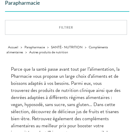
GAMMES
VIDÉOS DE
Etendre
SCAN
Parapharmacie
Aliments
DISPOSITIFS
D’ORDONNANCE
Orthopédie
Vétérinaire
VISAGE-
INFORMATIONS
Etendre
MÉDICAUX
Compléments
CORPS-
UTILES
Trousse à
alimentaires
CHEVEUX
VOTRE
pharmacie
PHARMACIES
APPLICATION
Dispositifs
Cheveux
DE GARDE
DE SANTÉ
FILTRER
médicaux
Corps
Homme
Solaire
Accueil
>
Parapharmacie
>
SANTÉ- NUTRITION
>
Compléments
alimentaires
>
Autres produits de nutrition
Visage
Parce que la santé passe avant tout par l’alimentation, la
Pharmacie vous propose un large choix d’aliments et de
boissons adaptés à vos besoins. Parmi eux, vous
trouverez des produits de nutrition clinique ainsi que des
denrées adaptées à différents régimes alimentaires :
vegan, hyposodé, sans sucre, sans gluten... Dans cette
sélection, découvrez de délicieux jus de fruits et tisanes
bien-être. Retrouvez également des compléments
alimentaires au meilleur prix pour booster votre