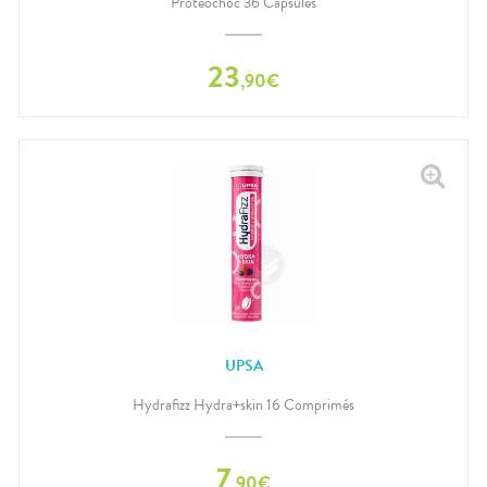
Proteochoc 36 Capsules
23
,
90
€
UPSA
Hydrafizz Hydra+skin 16 Comprimés
7
,
90
€