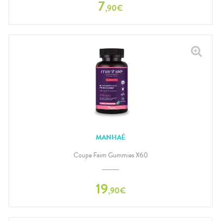
7
,
90
€
MANHAÉ
Coupe Faim Gummies X60
19
,
90
€