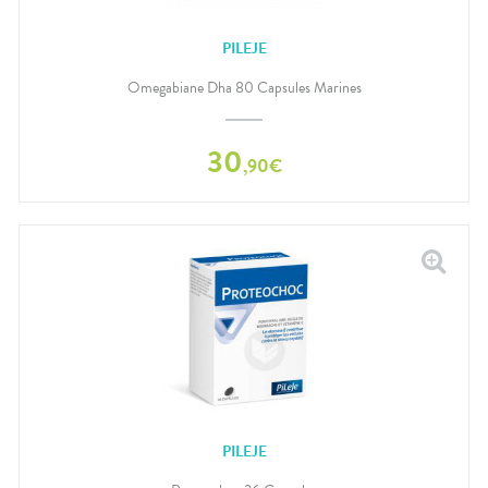
PILEJE
Omegabiane Dha 80 Capsules Marines
30
,
90
€
PILEJE