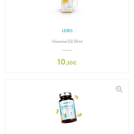
LERO
Vitamine D3 20ml
10
,
30
€