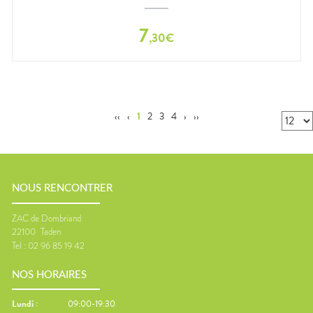
7
,
30
€
‹‹
‹
1
2
3
4
›
››
NOUS RENCONTRER
ZAC de Dombriand
22100
Taden
Tel :
02 96 85 19 42
NOS HORAIRES
Lundi
:
09:00-19:30