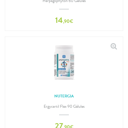
Harpagophyton 60 Gélules
14
,
90
€
NUTERGIA
Ergycartil Flex 90 Gélules
27
,
90
€