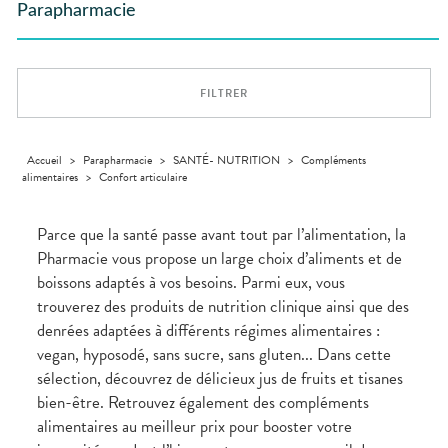
GAMMES
VIDÉOS DE
Etendre
SCAN
Parapharmacie
Aliments
DISPOSITIFS
D’ORDONNANCE
Orthopédie
Vétérinaire
VISAGE-
INFORMATIONS
Etendre
MÉDICAUX
Compléments
CORPS-
UTILES
Trousse à
alimentaires
CHEVEUX
VOTRE
pharmacie
PHARMACIES
APPLICATION
Dispositifs
Cheveux
DE GARDE
DE SANTÉ
FILTRER
médicaux
Corps
Homme
Solaire
Accueil
>
Parapharmacie
>
SANTÉ- NUTRITION
>
Compléments
alimentaires
>
Confort articulaire
Visage
Parce que la santé passe avant tout par l’alimentation, la
Pharmacie vous propose un large choix d’aliments et de
boissons adaptés à vos besoins. Parmi eux, vous
trouverez des produits de nutrition clinique ainsi que des
denrées adaptées à différents régimes alimentaires :
vegan, hyposodé, sans sucre, sans gluten... Dans cette
sélection, découvrez de délicieux jus de fruits et tisanes
bien-être. Retrouvez également des compléments
alimentaires au meilleur prix pour booster votre