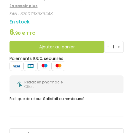
positionnement en bouche garanti. Conçue avec
En savoir plus
des experts, la sucette Dodie est munie d'un bouclier
EAN :
3700763536248
léger et aéré pour diminuer les risques d'irritations.
En stock
6
,
90
€ TTC
Ajouter au panier
-
1
+
Paiements 100% sécurisés
Retrait en pharmacie
Offert
Politique de retour
Satisfait ou remboursé