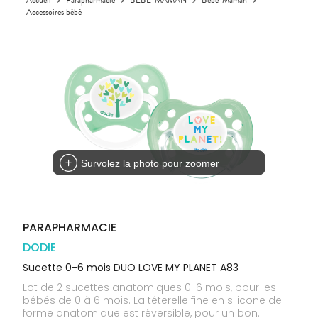
GAMMES
VIDÉOS DE
Etendre
SCAN
Aliments
Accessoires bébé
DISPOSITIFS
D’ORDONNANCE
Orthopédie
Vétérinaire
VISAGE-
INFORMATIONS
Etendre
MÉDICAUX
Compléments
CORPS-
UTILES
Trousse à
alimentaires
CHEVEUX
VOTRE
pharmacie
PHARMACIES
APPLICATION
Dispositifs
Cheveux
DE GARDE
DE SANTÉ
médicaux
Corps
Homme
Solaire
Visage
Survolez la photo pour zoomer
PARAPHARMACIE
DODIE
Sucette 0-6 mois DUO LOVE MY PLANET A83
Lot de 2 sucettes anatomiques 0-6 mois, pour les
bébés de 0 à 6 mois. La téterelle fine en silicone de
forme anatomique est réversible, pour un bon