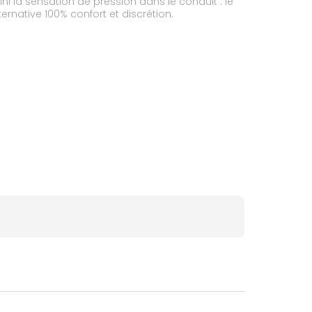
Fini la sensation de pression dans le conduit : le
ernative 100% confort et discrétion.