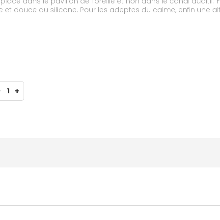
 place dans le pavillon de l'oreille et non dans le canal auditif. 
 et douce du silicone. Pour les adeptes du calme, enfin une alt
-
1
+