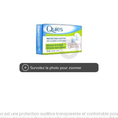
Survolez la photo pour zoomer
ires est une protection auditive transparente et confortable pou