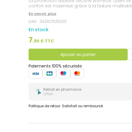
La protection auditive Silicone Anti-Bruit Quies se
confort est maximisé grâce à la texture malléable
En savoir plus
EAN :
3435171131005
En stock
7
,
90
€ TTC
Ajouter au panier
Paiements 100% sécurisés
Retrait en pharmacie
Offert
Politique de retour
Satisfait ou remboursé