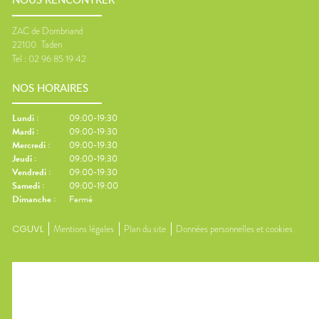
NOUS RENCONTRER
ZAC de Dombriand
22100
Taden
Tel :
02 96 85 19 42
NOS HORAIRES
Lundi
:
09:00-19:30
Mardi
:
09:00-19:30
Mercredi
:
09:00-19:30
Jeudi
:
09:00-19:30
Vendredi
:
09:00-19:30
Samedi
:
09:00-19:00
Dimanche
:
Fermé
CGUVL
Mentions légales
Plan du site
Données personnelles et cookies