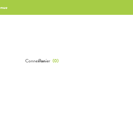
enue
Connexion
Panier
(
0
)