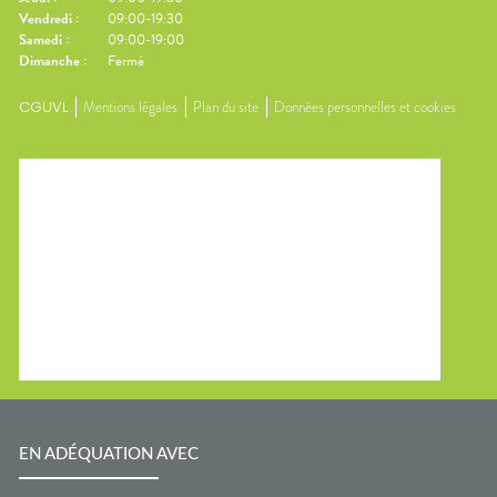
Vendredi
:
09:00-19:30
Samedi
:
09:00-19:00
Dimanche
:
Fermé
CGUVL
Mentions légales
Plan du site
Données personnelles et cookies
EN ADÉQUATION AVEC