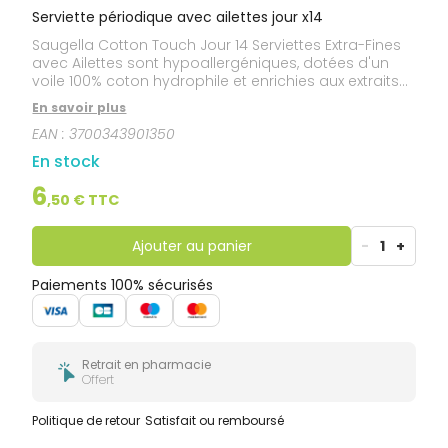
Serviette périodique avec ailettes jour x14
Saugella Cotton Touch Jour 14 Serviettes Extra-Fines
avec Ailettes sont hypoallergéniques, dotées d'un
voile 100% coton hydrophile et enrichies aux extraits
naturels de thym et de calendula pour un confort
En savoir plus
maximal. Elles épousent parfaitement votre corps et
EAN :
3700343901350
adhèrent aux sous vêtements tout en apportant
fraîcheur grâce au fond micro-aéré. Elles respectent
En stock
les muqueuses et assurent une protection intense
grâce aux vertus adoucissantes et anti-odeurs du
6
,
50
€ TTC
thym et du calendula ainsi qu'à la cellulose et aux
polymers super-absorbants.
Ajouter au panier
-
1
+
Paiements 100% sécurisés
Retrait en pharmacie
Offert
Politique de retour
Satisfait ou remboursé