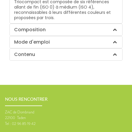
Triocompact est composée de six références
allant de fin (ISO 0) à médium (ISO 4),
reconnaissables à leurs différentes couleurs et
proposées par trois.
Composition
Mode d'emploi
Contenu
NOUS RENCONTRER
ZAC de Dombriand
22100
Taden
Tel :
02 96 85 19 42