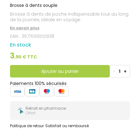
Brosse à dents souple
Brosse à dents de poche indispensable tout au long
de la journée, idéale en voyage.
En savoir plus
EAN :
3577056012938
En stock
3
,
90
€ TTC
Ajouter au panier
-
1
+
Paiements 100% sécurisés
Retrait en pharmacie
Offert
Politique de retour
Satisfait ou remboursé