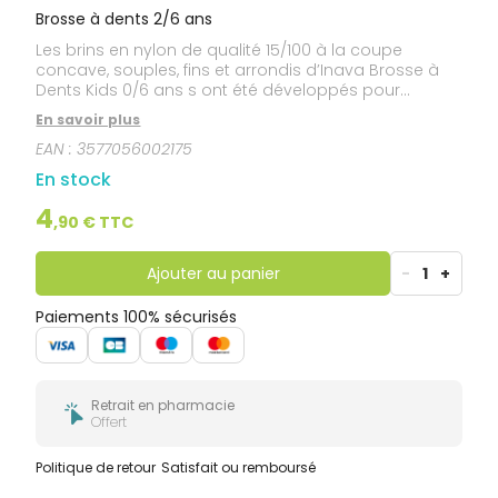
Brosse à dents 2/6 ans
Les brins en nylon de qualité 15/100 à la coupe
concave, souples, fins et arrondis d’Inava Brosse à
Dents Kids 0/6 ans s ont été développés pour
respecter les dents de lait et les gencives des plus
En savoir plus
jeunes. Sa petite tête est spécialement conçue pour
EAN :
3577056002175
les mâchoires des enfants. Son manche
ergonomique, idéal pour acquérir de bonnes
En stock
habitudes d’hygiène bucco-dentaire dès le plus
jeune âge, se décline dans différentes couleurs
4
,
90
€ TTC
adorables.
Ajouter au panier
-
1
+
Paiements 100% sécurisés
Retrait en pharmacie
Offert
Politique de retour
Satisfait ou remboursé