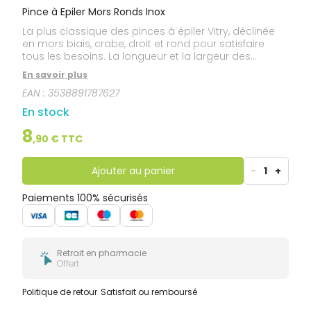
Pince à Epiler Mors Ronds Inox
La plus classique des pinces à épiler Vitry, déclinée
en mors biais, crabe, droit et rond pour satisfaire
tous les besoins. La longueur et la largeur des
branches permettent une meilleure préhension, une
En savoir plus
meilleure souplesse, augmentant ainsi la précision
EAN :
3538891787627
de la pince à épiler. Made in France. Garantie à vie
En stock
8
,
90
€ TTC
Ajouter au panier
-
1
+
Paiements 100% sécurisés
Retrait en pharmacie
Offert
Politique de retour
Satisfait ou remboursé