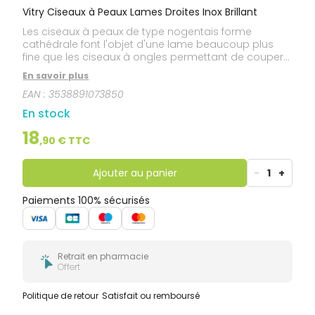
Vitry Ciseaux à Peaux Lames Droites Inox Brillant
Les ciseaux à peaux de type nogentais forme
cathédrale font l'objet d'une lame beaucoup plus
fine que les ciseaux à ongles permettant de couper
facilement les envies. Les ciseaux à peaux Vitry
En savoir plus
possèdent un design exclusif et 3 avantages
EAN :
3538891073850
majeurs: ils s'adaptent parfaitement à la courbure
de l'ongle, ils garantissent une prise en main facile.
En stock
De plus, leur qualité professionnelle leur permet de
couper proprement et précisément vos cuticules,
18
,
90
€ TTC
sans les casser, pour un pourtour parfait de l'ongle
avant pose de manucure ou au naturel. Garantie à
vie.
Ajouter au panier
-
1
+
Paiements 100% sécurisés
Retrait en pharmacie
Offert
Politique de retour
Satisfait ou remboursé