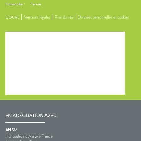
Dimanche
:
Fermé
CGUVL
Mentions légales
Plan du site
Données personnelles et cookies
EN ADÉQUATION AVEC
ANSM
143 boulevard Anatole France