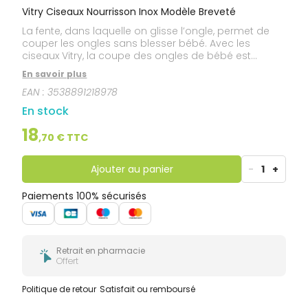
Vitry Ciseaux Nourrisson Inox Modèle Breveté
La fente, dans laquelle on glisse l’ongle, permet de
couper les ongles sans blesser bébé. Avec les
ciseaux Vitry, la coupe des ongles de bébé est
facilitée, en précision et toute sécurité. Garantie à vie.
En savoir plus
Made in France
EAN :
3538891218978
En stock
18
,
70
€ TTC
Ajouter au panier
-
1
+
Paiements 100% sécurisés
Retrait en pharmacie
Offert
Politique de retour
Satisfait ou remboursé