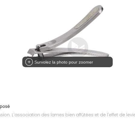
Survolez la photo pour zoomer
éposé
ion. L'association des lames bien affûtées et de l'effet de lev