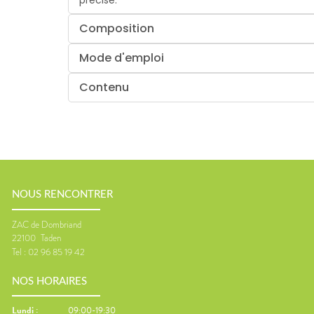
Composition
Mode d'emploi
Contenu
NOUS RENCONTRER
ZAC de Dombriand
22100
Taden
Tel :
02 96 85 19 42
NOS HORAIRES
Lundi
:
09:00-19:30