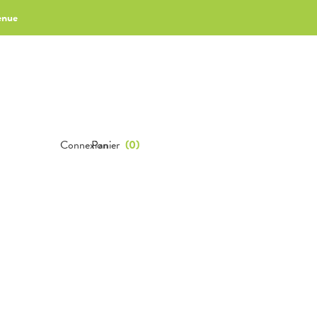
enue
Connexion
Panier
(
0
)