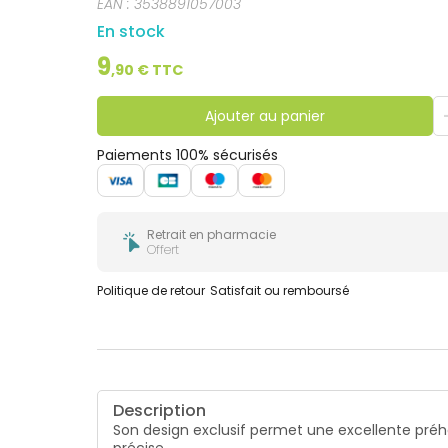
EAN :
3538891057003
En stock
9
,
90
€ TTC
Ajouter au panier
Paiements 100% sécurisés
Retrait en pharmacie
Offert
Politique de retour
Satisfait ou remboursé
Description
Son design exclusif permet une excellente préhe
précise.