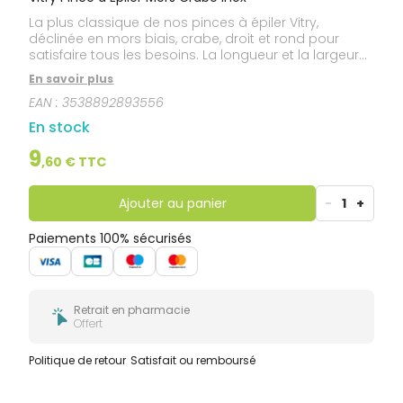
La plus classique de nos pinces à épiler Vitry,
déclinée en mors biais, crabe, droit et rond pour
satisfaire tous les besoins. La longueur et la largeur
des branches permettent une meilleure préhension,
En savoir plus
une meilleure souplesse, augmentant ainsi la
EAN :
3538892893556
précision de la pince à épiler. Fabriquée en France.
Garantie à vie.
En stock
9
,
60
€ TTC
Ajouter au panier
-
1
+
Paiements 100% sécurisés
Retrait en pharmacie
Offert
Politique de retour
Satisfait ou remboursé