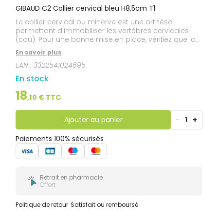
GIBAUD C2 Collier cervical bleu H8,5cm T1
Le collier cervical ou minerve est une orthèse
permettant d'immobiliser les vertèbres cervicales
(cou). Pour une bonne mise en place, vérifiez que la
personne a le regard à l'horizontale, est dans
En savoir plus
l'impossibilité d'incliner la tête vers le bas et ressent
EAN :
3322541024695
un soulagement.
En stock
18
,
10
€ TTC
Ajouter au panier
-
1
+
Paiements 100% sécurisés
Retrait en pharmacie
Offert
Politique de retour
Satisfait ou remboursé