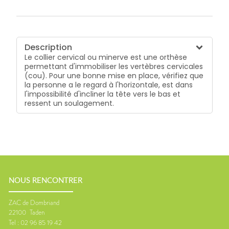
Description
Le collier cervical ou minerve est une orthèse
permettant d'immobiliser les vertèbres cervicales
(cou). Pour une bonne mise en place, vérifiez que
la personne a le regard à l'horizontale, est dans
l'impossibilité d'incliner la tête vers le bas et
ressent un soulagement.
NOUS RENCONTRER
ZAC de Dombriand
22100
Taden
Tel :
02 96 85 19 42