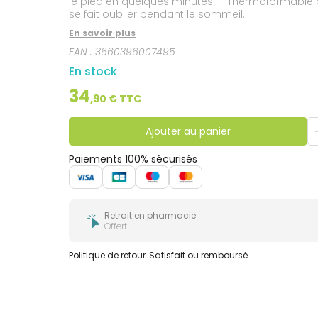
le pied en quelques minutes. + Thermoformable plus
se fait oublier pendant le sommeil.
En savoir plus
EAN :
3660396007495
En stock
34
,
90
€ TTC
Ajouter au panier
Paiements 100% sécurisés
Retrait en pharmacie
Offert
Politique de retour
Satisfait ou remboursé