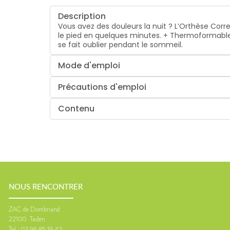
Description
Vous avez des douleurs la nuit ? L’Orthèse Corre
le pied en quelques minutes. + Thermoformable plu
se fait oublier pendant le sommeil.
Mode d'emploi
Précautions d'emploi
Contenu
NOUS RENCONTRER
ZAC de Dombriand
22100
Taden
Tel :
02 96 85 19 42