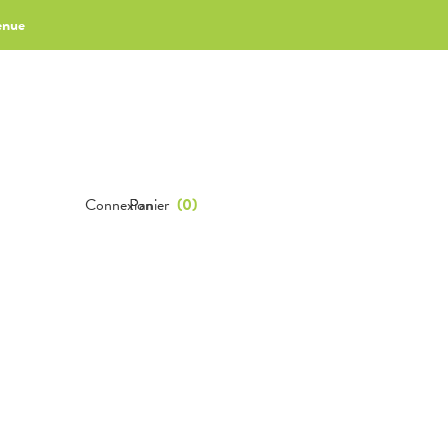
enue
Connexion
Panier
(
0
)