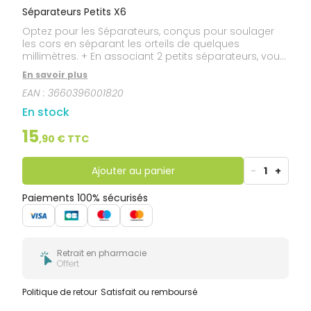
Séparateurs Petits X6
Optez pour les Séparateurs, conçus pour soulager
les cors en séparant les orteils de quelques
millimètres. + En associant 2 petits séparateurs, vous
pouvez séparer 2 orteils de manière plus importante.
En savoir plus
+ Confort immédiat et tenue parfaite toute la
EAN :
3660396001820
journée.
En stock
15
,
90
€ TTC
Ajouter au panier
-
1
+
Paiements 100% sécurisés
Retrait en pharmacie
Offert
Politique de retour
Satisfait ou remboursé