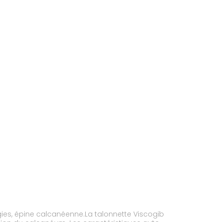
gies, épine calcanéenne.La talonnette Viscogib