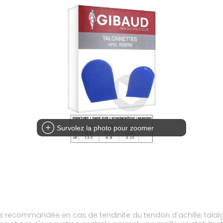
Survolez la photo pour zoomer
es recommandée en cas de tendinite du tendon d'achille, talal