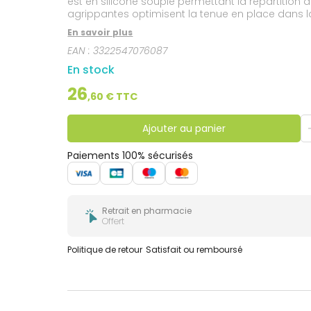
est en silicone souple permettant la répartition
agrippantes optimisent la tenue en place dans la 
3 : pointure 43-48
En savoir plus
EAN :
3322547076087
En stock
26
,
60
€ TTC
Ajouter au panier
Paiements 100% sécurisés
Retrait en pharmacie
Offert
Politique de retour
Satisfait ou remboursé