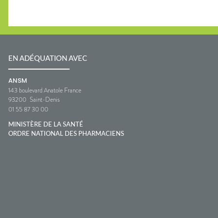
EN ADÉQUATION AVEC
ANSM
143 boulevard Anatole France
93200
Saint-Denis
01 55 87 30 00
MINISTÈRE DE LA SANTÉ
ORDRE NATIONAL DES PHARMACIENS