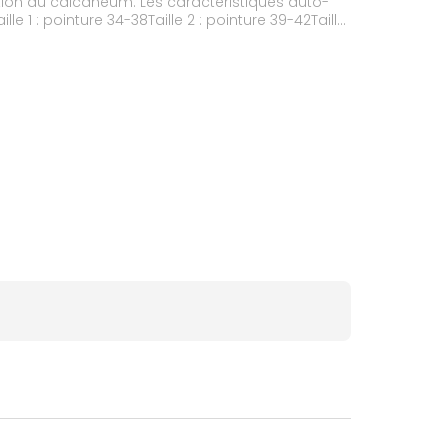
ation du calcanéum. Les caractéristiques auto-
 1 : pointure 34-38Taille 2 : pointure 39-42Taille