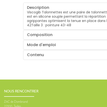
Description
Viscogib Talonnettes est une paire de talonnet
est en silicone souple permettant la répartitio
agrippantes optimisent la tenue en place dans la
42Taille 3 : pointure 43-48
Composition
Mode d'emploi
Contenu
NOUS RENCONTRER
ZAC de Dombriand
22100
Taden