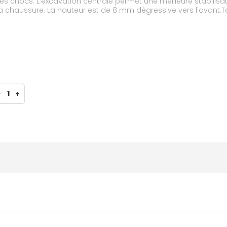
 des chocs. L'excavation centrale permet une meilleure stabilis
chaussure. La hauteur est de 8 mm dégressive vers l'avant.Taille
-
1
+