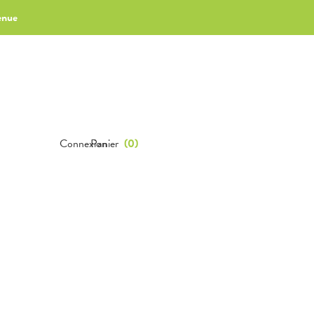
enue
Connexion
Panier
(
0
)