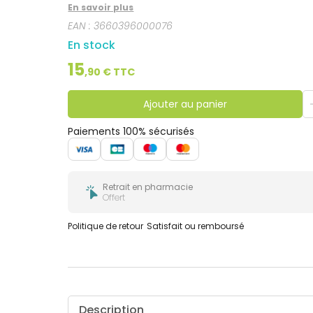
En savoir plus
EAN :
3660396000076
En stock
15
,
90
€ TTC
Ajouter au panier
Paiements 100% sécurisés
Retrait en pharmacie
Offert
Politique de retour
Satisfait ou remboursé
Description