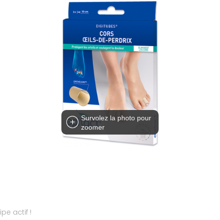
Survolez la photo pour
zoomer
pe actif !