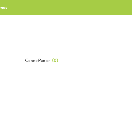
enue
Connexion
Panier
(
0
)