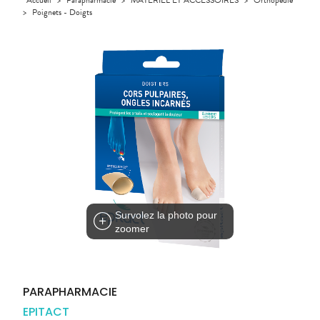
GAMMES
VIDÉOS DE
Etendre
SCAN
Aliments
>
Poignets - Doigts
DISPOSITIFS
D’ORDONNANCE
Orthopédie
Vétérinaire
VISAGE-
INFORMATIONS
Etendre
MÉDICAUX
Compléments
CORPS-
UTILES
Trousse à
alimentaires
CHEVEUX
VOTRE
pharmacie
PHARMACIES
APPLICATION
Dispositifs
Cheveux
DE GARDE
DE SANTÉ
médicaux
Corps
Homme
Solaire
Visage
Survolez la photo pour
zoomer
PARAPHARMACIE
EPITACT