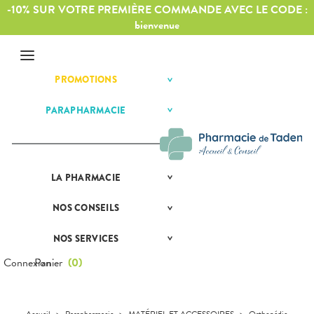
-10% SUR VOTRE PREMIÈRE COMMANDE AVEC LE CODE :
bienvenue
Menu
PROMOTIONS
BÉBÉ-
Etendre
MAMAN
HYGIÈNE-
PARAPHARMACIE
BÉBÉ-
Etendre
Etendre
INTIMITÉ
MAMAN
SANTÉ-
HOMÉOPATHIE
Bébé-
NUTRITION
Maman
HYGIÈNE-
Etendre
VÉTÉRINAIRE
INTIMITÉ
LA
PRÉSENTATION
PHARMACIE
Etendre
VISAGE-
MATÉRIEL ET
Hygiène
DE LA
Etendre
CORPS-
ACCESSOIRES
- Bien-
PHARMACIE
CHEVEUX
être
NOS
CONSEILS
NOS
Etendre
Auto-tests
MINCEUR-
NOS
CONSEILS
Etendre
Intimité
SPORT
SERVICES
SANTÉ
Contention et
-
NOS SERVICES
PRISE
Etendre
Immobilisation
Minceur
PHYTO-
NOS
Sexualité
COMPRENEZ
Etendre
DE
AROMA-
SPÉCIALITÉS
VOS
RENDEZ-
Connexion
Panier
(
0
)
Instruments
Sport
Soins
BIO
MALADIES
VOUS
et
NOTRE
dentaires
Equipements
SANTÉ-
Bio
ÉQUIPE
L'ACTUALITÉ
Etendre
MESSAGERIE
NUTRITION
SANTÉ
SÉCURISÉE
Maintien à
Phyto-
NOS
VÉTÉRINAIRE
Boissons et
domicile
Aroma
Accueil
>
Parapharmacie
>
MATÉRIEL ET ACCESSOIRES
>
Orthopédie