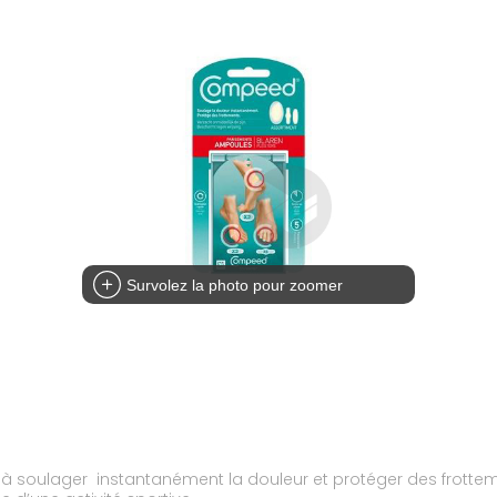
Survolez la photo pour zoomer
soulager instantanément la douleur et protéger des frottement