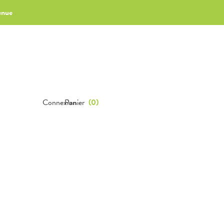
enue
Connexion
Panier
(
0
)