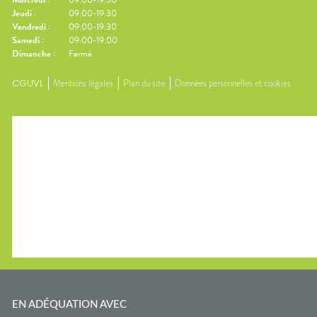
Mercredi
:
09:00-19:30
Jeudi
:
09:00-19:30
Vendredi
:
09:00-19:30
Samedi
:
09:00-19:00
Dimanche
:
Fermé
CGUVL
Mentions légales
Plan du site
Données personnelles et cookies
EN ADÉQUATION AVEC