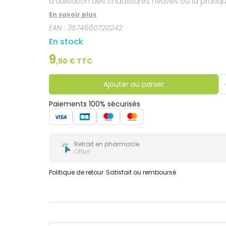
d’utilisation des chaussures neuves ou la pratiqu
En savoir plus
EAN :
3574660720242
En stock
9
,
50
€ TTC
Ajouter au panier
Paiements 100% sécurisés
Retrait en pharmacie
Offert
Politique de retour
Satisfait ou remboursé