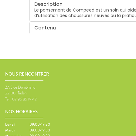
Description
Le pansement de Compeed est un soin qui aide à
d’utilisation des chaussures neuves ou la pratiqu
Contenu
NOUS RENCONTRER
ZAC de Dombriand
22100
Taden
Tel :
02 96 85 19 42
NOS HORAIRES
Lundi
:
09:00-19:30
Mardi
:
09:00-19:30