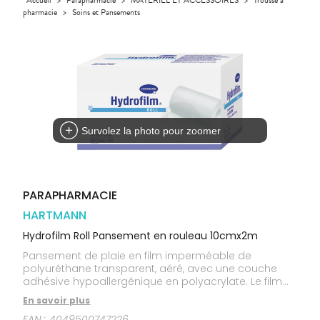
GAMMES
VIDÉOS DE
Etendre
SCAN
Aliments
pharmacie
>
Soins et Pansements
DISPOSITIFS
D’ORDONNANCE
Orthopédie
Vétérinaire
VISAGE-
INFORMATIONS
Etendre
MÉDICAUX
Compléments
CORPS-
UTILES
Trousse à
alimentaires
CHEVEUX
VOTRE
pharmacie
PHARMACIES
APPLICATION
Dispositifs
Cheveux
DE GARDE
DE SANTÉ
médicaux
Corps
Homme
Solaire
Survolez la photo pour zoomer
Visage
PARAPHARMACIE
HARTMANN
Hydrofilm Roll Pansement en rouleau 10cmx2m
Pansement de plaie en film imperméable de
polyuréthane transparent, aéré, avec une couche
adhésive hypoallergénique en polyacrylate. Le film
d'application permet de simplement dérouler le
En savoir plus
pansement et de le couper aux dimensions voulues.
EAN :
4049500747226
Pas de macération, fixation sûre, se retire sans