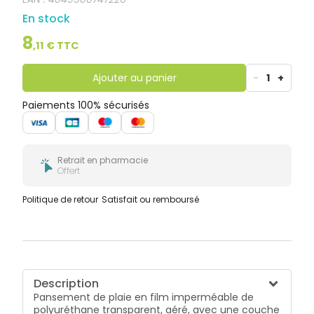
douleur et sans laisser de résidus.
En stock
8
,
11
€ TTC
Ajouter au panier
-
1
+
Paiements 100% sécurisés
Retrait en pharmacie
Offert
Politique de retour
Satisfait ou remboursé
Description
Pansement de plaie en film imperméable de
polyuréthane transparent, aéré, avec une couche