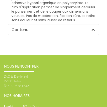
adhésive hypoallergénique en polyacrylate. Le
film d'application permet de simplement dérouler
le pansement et de le couper aux dimensions
voulues. Pas de macération, fixation sûre, se retire
sans douleur et sans laisser de résidus.
Contenu
NOUS RENCONTRER
ZAC de Dombriand
22100
Taden
Tel :
02 96 85 19 42
NOS HORAIRES
Lundi
:
09:00-19:30