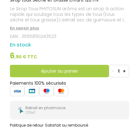
Le Sirop Toux PHYTOSUN arôms est un sirop à action
rapide qui soulage tous les types de toux (toux
sèche et toux grasse).L’extrait sec de guimauve et le
miel naturels agissent comme un baume qui tapisse
En savoir plus
et apaise la muqueuse pharyngée enflammée. Le
EAN :
3595890243523
mucilage, contenu dans l’extrait sec de guimauve
naturel, forme un film protégeant la muqueuse
En stock
contre les particules étrangères, comme la
poussière, les virus, les bactéries, les allergènes et
6
,
90
€ TTC
permet sa réparation.
Ajouter au panier
-
1
+
Paiements 100% sécurisés
Retrait en pharmacie
Offert
Politique de retour
Satisfait ou remboursé