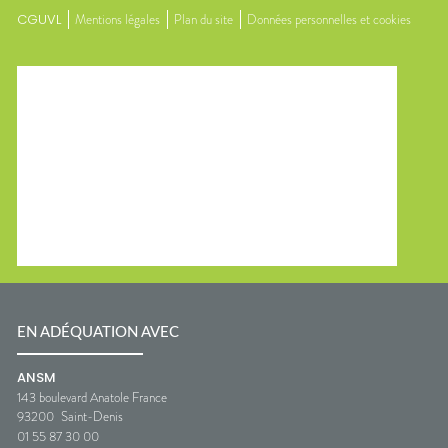
CGUVL
Mentions légales
Plan du site
Données personnelles et cookies
EN ADÉQUATION AVEC
ANSM
143 boulevard Anatole France
93200
Saint-Denis
01 55 87 30 00