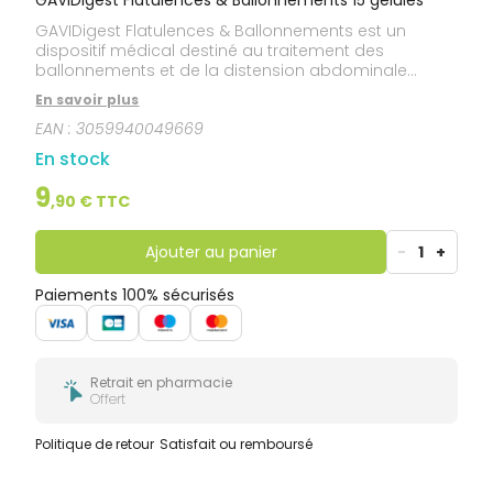
GAVIDigest Flatulences & Ballonnements est un
dispositif médical destiné au traitement des
ballonnements et de la distension abdominale
fonctionnelle, y compris les symptômes liés aux gaz
En savoir plus
tels que les flatulences.
EAN :
3059940049669
En stock
9
,
90
€ TTC
Ajouter au panier
-
1
+
Paiements 100% sécurisés
Retrait en pharmacie
Offert
Politique de retour
Satisfait ou remboursé