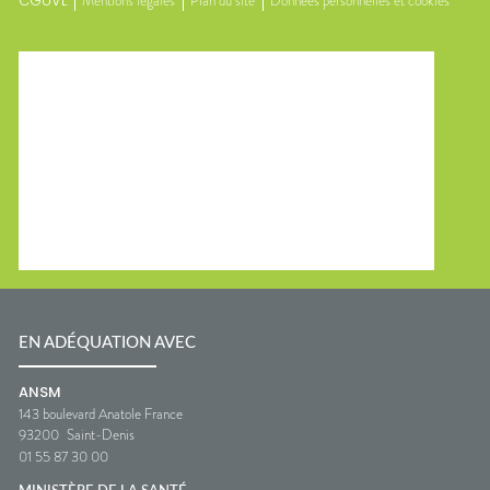
CGUVL
Mentions légales
Plan du site
Données personnelles et cookies
EN ADÉQUATION AVEC
ANSM
143 boulevard Anatole France
93200
Saint-Denis
01 55 87 30 00