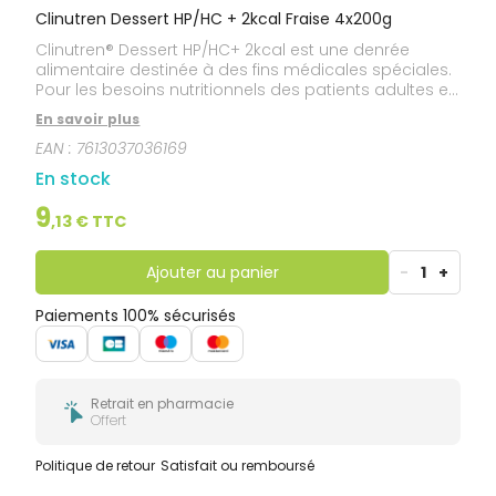
Clinutren Dessert HP/HC + 2kcal Fraise 4x200g
Clinutren® Dessert HP/HC+ 2kcal est une denrée
alimentaire destinée à des fins médicales spéciales.
Pour les besoins nutritionnels des patients adultes en
cas de dénutrition, associés ou non à des troubles
En savoir plus
du métabolisme glucidique (diabète type 2).
EAN :
7613037036169
Clinutren Dessert HP/HC + 2kcal est un dessert de
type lacté, concentré (hypercalorique,
En stock
hyperprotéiné) à l'indice glycémique bas.
9
,
13
€ TTC
Ajouter au panier
-
1
+
Paiements 100% sécurisés
Retrait en pharmacie
Offert
Politique de retour
Satisfait ou remboursé