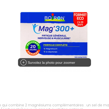
Survolez la photo pour zoomer
e qui combine 2 magnésiums complémentaires : un sel de ma