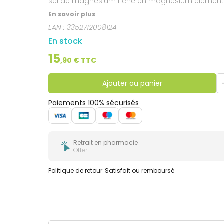
sel de magnésium riche en magnésium élément (
En savoir plus
EAN :
3352712008124
En stock
15
,
90
€ TTC
Ajouter au panier
Paiements 100% sécurisés
Retrait en pharmacie
Offert
Politique de retour
Satisfait ou remboursé