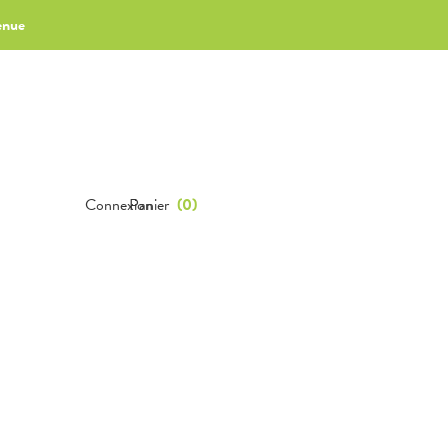
enue
Connexion
Panier
(
0
)