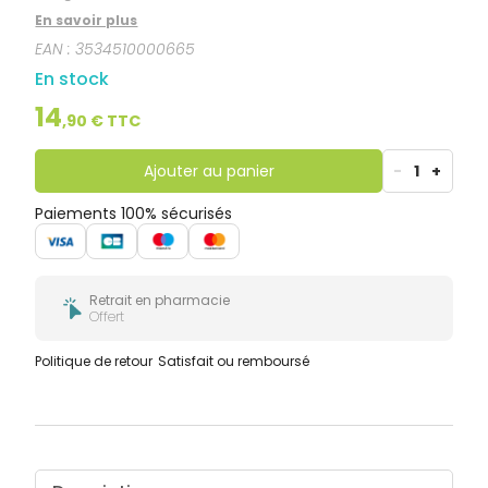
En savoir plus
EAN :
3534510000665
En stock
14
,
90
€ TTC
Ajouter au panier
-
1
+
Paiements 100% sécurisés
Retrait en pharmacie
Offert
Politique de retour
Satisfait ou remboursé