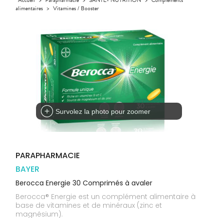
GAMMES
VIDÉOS DE
Etendre
SCAN
Aliments
alimentaires
>
Vitamines / Booster
DISPOSITIFS
D’ORDONNANCE
Orthopédie
Vétérinaire
VISAGE-
INFORMATIONS
Etendre
MÉDICAUX
Compléments
CORPS-
UTILES
Trousse à
alimentaires
CHEVEUX
VOTRE
pharmacie
PHARMACIES
APPLICATION
Dispositifs
Cheveux
DE GARDE
DE SANTÉ
médicaux
Corps
Homme
Solaire
Visage
Survolez la photo pour zoomer
PARAPHARMACIE
BAYER
Berocca Energie 30 Comprimés à avaler
Berocca® Energie est un complément alimentaire à
base de vitamines et de minéraux (zinc et
magnésium).