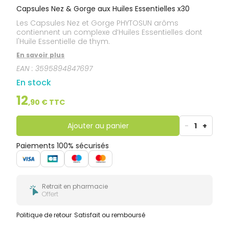
Capsules Nez & Gorge aux Huiles Essentielles x30
Les Capsules Nez et Gorge PHYTOSUN arôms
contiennent un complexe d’Huiles Essentielles dont
l'Huile Essentielle de thym.
En savoir plus
EAN :
3595894847697
En stock
12
,
90
€ TTC
Ajouter au panier
-
1
+
Paiements 100% sécurisés
Retrait en pharmacie
Offert
Politique de retour
Satisfait ou remboursé