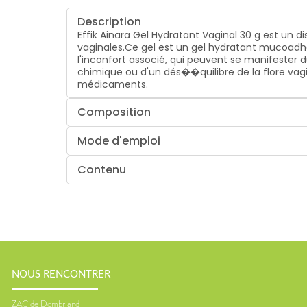
Description
Effik Ainara Gel Hydratant Vaginal 30 g est un
vaginales.Ce gel est un gel hydratant mucoadhé
l'inconfort associé, qui peuvent se manifester
chimique ou d'un dés��quilibre de la flore vag
médicaments.
Composition
Mode d'emploi
Contenu
NOUS RENCONTRER
ZAC de Dombriand