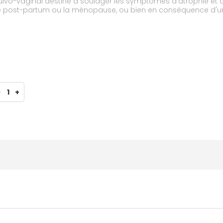
lvo-vaginal destiné à soulager les symptômes d'atrophie et de
 le post-partum ou la ménopause, ou bien en conséquence d'un
vant notamment être associé à l'utilisation de contraceptifs 
-
1
+