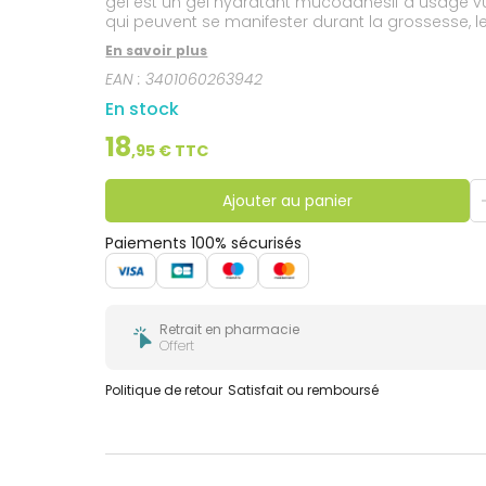
gel est un gel hydratant mucoadhésif à usage vu
qui peuvent se manifester durant la grossesse,
dés��quilibre de la flore vaginale normale, pou
En savoir plus
EAN :
3401060263942
En stock
18
,
95
€ TTC
Ajouter au panier
Paiements 100% sécurisés
Retrait en pharmacie
Offert
Politique de retour
Satisfait ou remboursé