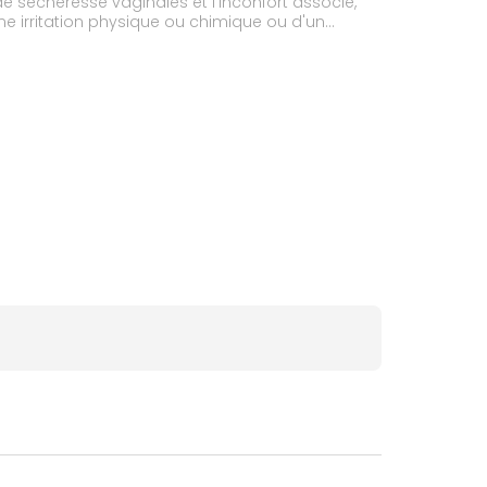
 sécheresse vaginales et l'inconfort associé,
e irritation physique ou chimique ou d'un
oraux ou d'autres médicaments.