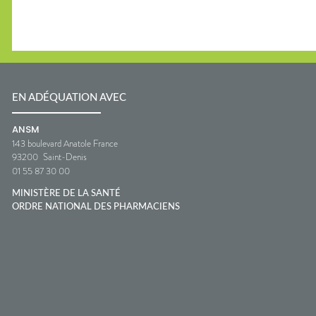
EN ADÉQUATION AVEC
ANSM
143 boulevard Anatole France
93200
Saint-Denis
01 55 87 30 00
MINISTÈRE DE LA SANTÉ
ORDRE NATIONAL DES PHARMACIENS