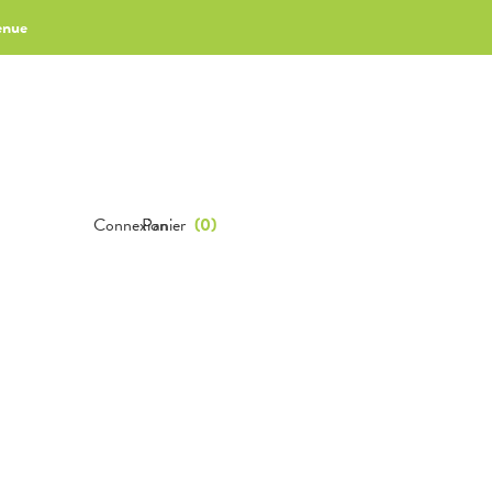
enue
Connexion
Panier
(
0
)