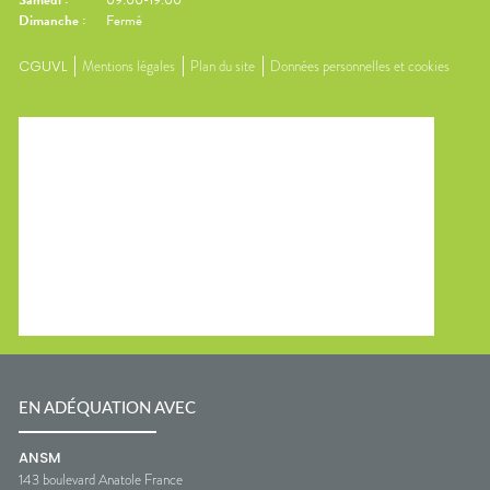
Samedi
:
09:00-19:00
Dimanche
:
Fermé
CGUVL
Mentions légales
Plan du site
Données personnelles et cookies
EN ADÉQUATION AVEC
ANSM
143 boulevard Anatole France