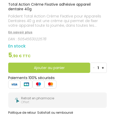
Total Action Crème Fixative adhésive appareil
dentaire 40g
Polident Total Action Crème Fixative pour Appareils
Dentaires 40 g est une crème qui permet de fixer
votre appareil toute la journée, dans toutes les
directions. Cette crème vous apporte : Une fixation
En savoir plus
forte et sûre jusqu'à 12 heures.+38% de force
EAN :
5054563022578
masticatoire* pour manger vos plats favoris.Aide à
prévenir l'infiltration des particules alimentaires sous
En stock
l'appareil et l'irritation des gencives.
5
,
90
€ TTC
Ajouter au panier
-
1
+
Paiements 100% sécurisés
Retrait en pharmacie
Offert
Politique de retour
Satisfait ou remboursé