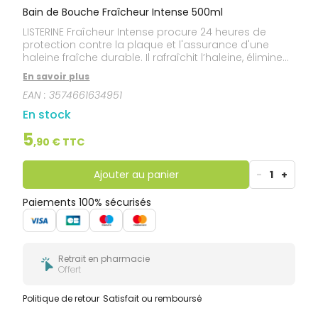
Bain de Bouche Fraîcheur Intense 500ml
LISTERINE Fraîcheur Intense procure 24 heures de
protection contre la plaque et l'assurance d'une
haleine fraîche durable. Il rafraîchit l’haleine, élimine
jusqu’à 99% des bactéries.
En savoir plus
EAN :
3574661634951
En stock
5
,
90
€ TTC
Ajouter au panier
-
1
+
Paiements 100% sécurisés
Retrait en pharmacie
Offert
Politique de retour
Satisfait ou remboursé