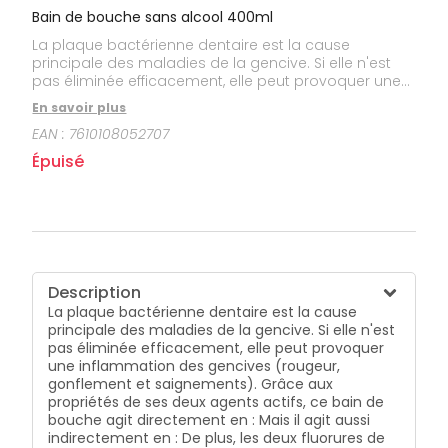
Bain de bouche sans alcool 400ml
La plaque bactérienne dentaire est la cause
principale des maladies de la gencive. Si elle n'est
pas éliminée efficacement, elle peut provoquer une
inflammation des gencives (rougeur, gonflement et
En savoir plus
saignements). Grâce aux propriétés de ses deux
EAN :
7610108052707
agents actifs, ce bain de bouche agit directement en
: Mais il agit aussi indirectement en : De plus, les deux
Épuisé
fluorures de Méridol renforcent l'émail des dents.
Méridol Bain de Bouche 400 ml est recommandé
pour l'hygiène quotidienne des adultes et, en raison
de ses propriétés particulières, aux porteurs
d'appareils dentaires, de prothèses partielles et en
cas d'hygiène bucco-dentaire rendue difficile.
Solution sans alcool, prête à l'emploi. aidant à
Description
réduire la plaque dentaire,limitant sa
La plaque bactérienne dentaire est la cause
reformation.contribuant à réduire l'inflammation
principale des maladies de la gencive. Si elle n'est
gingivale,favorisant la diminution des saignements.
pas éliminée efficacement, elle peut provoquer
une inflammation des gencives (rougeur,
gonflement et saignements). Grâce aux
propriétés de ses deux agents actifs, ce bain de
bouche agit directement en : Mais il agit aussi
indirectement en : De plus, les deux fluorures de