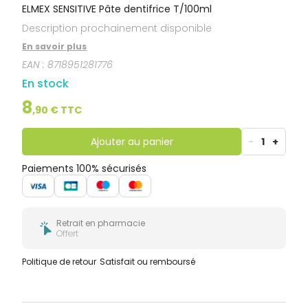
ELMEX SENSITIVE Pâte dentifrice T/100ml
Description prochainement disponible
En savoir plus
EAN :
8718951281776
En stock
8
,
90
€ TTC
Ajouter au panier
-
1
+
Paiements 100% sécurisés
Retrait en pharmacie
Offert
Politique de retour
Satisfait ou remboursé