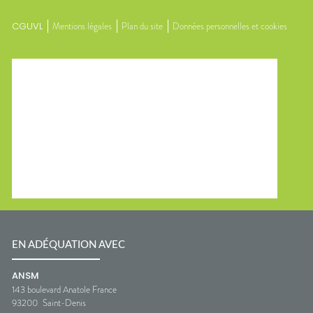
CGUVL
Mentions légales
Plan du site
Données personnelles et cookies
EN ADÉQUATION AVEC
ANSM
143 boulevard Anatole France
93200
Saint-Denis