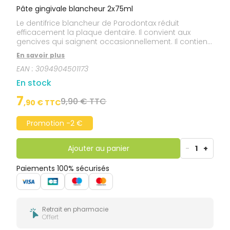
Pâte gingivale blancheur 2x75ml
Le dentifrice blancheur de Parodontax réduit
efficacement la plaque dentaire. Il convient aux
gencives qui saignent occasionnellement. Il contient
du fluor.
En savoir plus
EAN :
3094904501173
En stock
7
9,90 € TTC
,
90
€ TTC
Promotion -2 €
Ajouter au panier
-
1
+
Paiements 100% sécurisés
Retrait en pharmacie
Offert