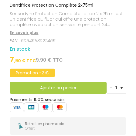
Dentifrice Protection Complète 2x75ml
Sensodyne Protection Complète Lot de 2 x 75 ml est
un dentifrice au fluor qui offre une protection
complète avec action sensibilité pendant 24
heures.Ce dentifrice agit en effet sur : la sensibilité, la
En savoir plus
fraîcheur, la plaque dentaire, la blancheur et les
EAN :
5054563022455
caries.Tous les dentifrices Sensodyne sont conçus
pour soulager efficacement la sensibilité dentaire en
En stock
formant une barrière protectrice qui bloque le
message douloureux.
7
9,90 € TTC
,
90
€ TTC
Promotion -2 €
Ajouter au panier
-
1
+
Paiements 100% sécurisés
Retrait en pharmacie
Offert