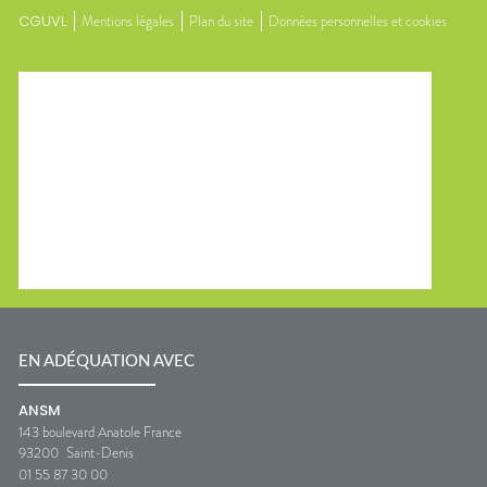
CGUVL
Mentions légales
Plan du site
Données personnelles et cookies
EN ADÉQUATION AVEC
ANSM
143 boulevard Anatole France
93200
Saint-Denis
01 55 87 30 00