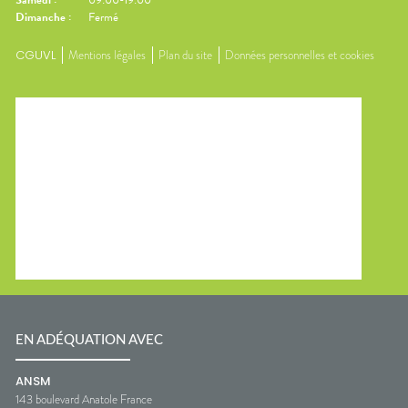
Samedi
:
09:00-19:00
Dimanche
:
Fermé
CGUVL
Mentions légales
Plan du site
Données personnelles et cookies
EN ADÉQUATION AVEC
ANSM
143 boulevard Anatole France