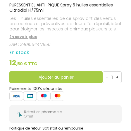
PURESSENTIEL ANTI-PIQUE Spray 5 huiles essentielles
Citriodiol Fl/75ml
Les 11 huiles essentielles de ce spray ont des vertus
protectrices et préventives par leur effet répulsif, idéal
pour éloigner les insectes et animaux piqueurs tels
que : moustiques, guêpes, abeilles, frelons, taons,
En savoir plus
tiques, aoûtats, mouches, cousins, araignées, puces...
EAN :
3401554417950
. Elles sont également anti-inflammatoires,
antiseptiques, antalgiques et régénératrices
En stock
cellulaires et sont donc idéales en cas de piqûres,
pour désinfecter, apaiser la douleur et la
12
,
50
€ TTC
démangeaison. Elles facilitent, de plus, la
cicatrisation. Très efficaces, elles agissent par
pénétration épidermique, leurs actifs libérés au
Ajouter au panier
-
1
+
niveau même de la zone à traiter agissent
rapidement et immédiatement.
Paiements 100% sécurisés
Retrait en pharmacie
Offert
Politique de retour
Satisfait ou remboursé