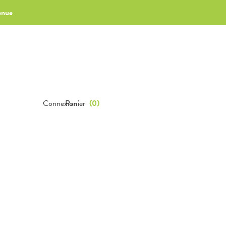
enue
Connexion
Panier
(
0
)