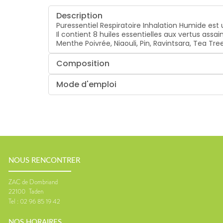
Description
Puressentiel Respiratoire Inhalation Humide est
Il contient 8 huiles essentielles aux vertus assa
Menthe Poivrée, Niaouli, Pin, Ravintsara, Tea Tr
Composition
Mode d'emploi
NOUS RENCONTRER
ZAC de Dombriand
22100
Taden
Tel :
02 96 85 19 42
NOS HORAIRES