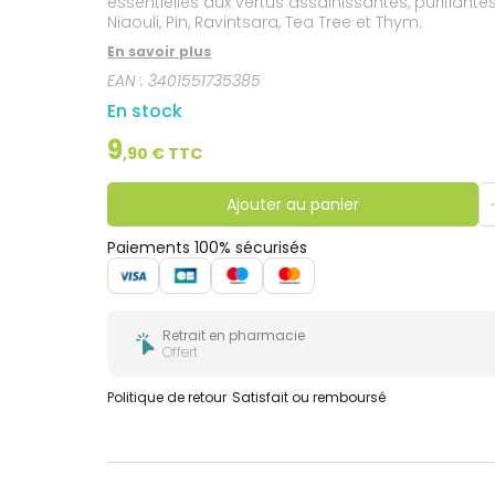
essentielles aux vertus assainissantes, purifiante
Niaouli, Pin, Ravintsara, Tea Tree et Thym.
En savoir plus
EAN :
3401551735385
En stock
9
,
90
€ TTC
Ajouter au panier
Paiements 100% sécurisés
Retrait en pharmacie
Offert
Politique de retour
Satisfait ou remboursé