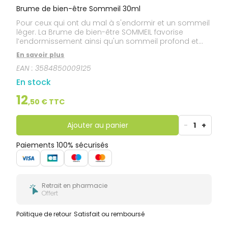
Brume de bien-être Sommeil 30ml
Pour ceux qui ont du mal à s'endormir et un sommeil
léger. La Brume de bien-être SOMMEIL favorise
l’endormissement ainsi qu'un sommeil profond et
réparateur. Elle associe les bienfaits des fleurs de
En savoir plus
Bach et les vertus des huiles essentielles pour une
EAN :
3584850009125
sensation de bien-être immédiat.
En stock
12
,
50
€ TTC
Ajouter au panier
-
1
+
Paiements 100% sécurisés
Retrait en pharmacie
Offert
Politique de retour
Satisfait ou remboursé