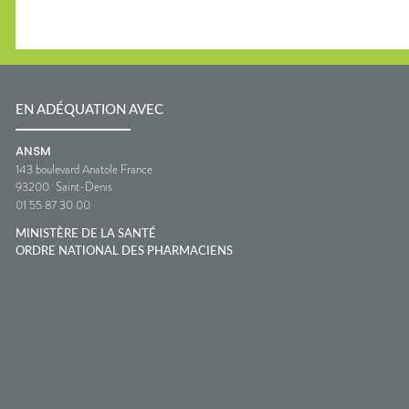
EN ADÉQUATION AVEC
ANSM
143 boulevard Anatole France
93200
Saint-Denis
01 55 87 30 00
MINISTÈRE DE LA SANTÉ
ORDRE NATIONAL DES PHARMACIENS