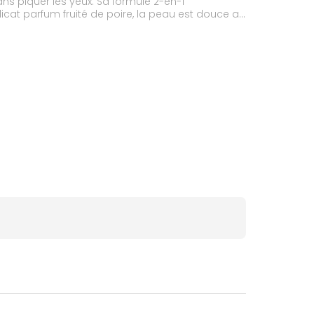
sans piquer les yeux. Sa formule 2-en-1
icat parfum fruité de poire, la peau est douce au