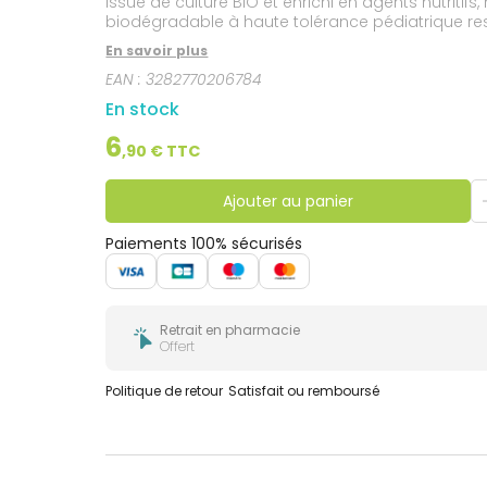
issue de culture BIO et enrichi en agents nutritifs
biodégradable à haute tolérance pédiatrique resp
toucher, apaisée et nourrie, les cheveux sont brill
En savoir plus
EAN :
3282770206784
En stock
6
,
90
€ TTC
Ajouter au panier
Paiements 100% sécurisés
Retrait en pharmacie
Offert
Politique de retour
Satisfait ou remboursé