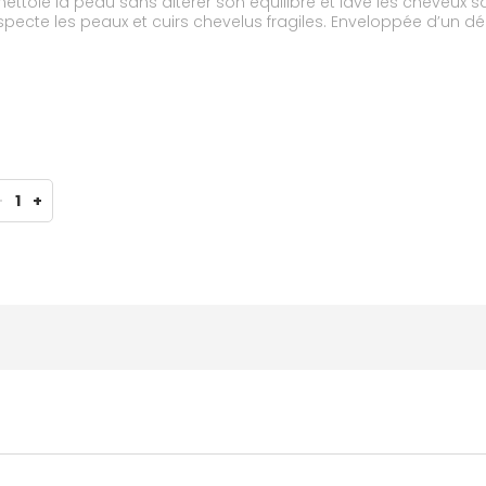
, nettoie la peau sans altérer son équilibre et lave les cheveux 
ecte les peaux et cuirs chevelus fragiles. Enveloppée d’un dél
ants et souples.
-
1
+