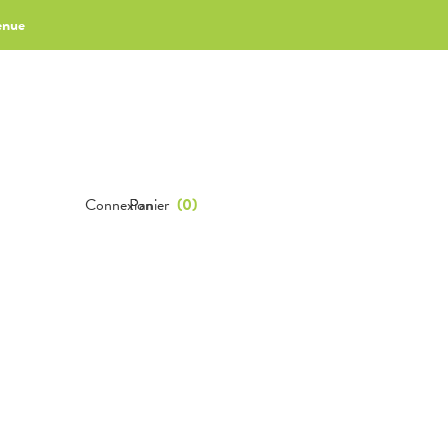
enue
Connexion
Panier
(
0
)