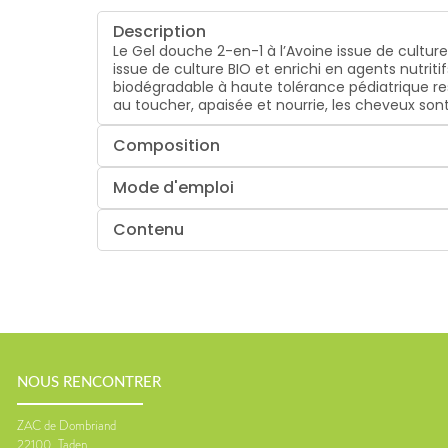
Description
Le Gel douche 2-en-1 à l’Avoine issue de cultur
issue de culture BIO et enrichi en agents nutriti
biodégradable à haute tolérance pédiatrique res
au toucher, apaisée et nourrie, les cheveux sont 
Composition
Mode d'emploi
Contenu
NOUS RENCONTRER
ZAC de Dombriand
22100
Taden